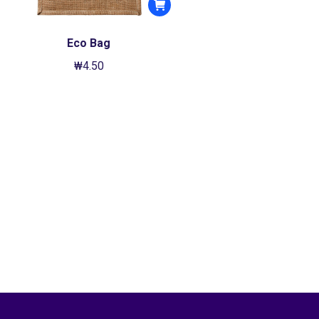
Eco Bag
₩
4.50