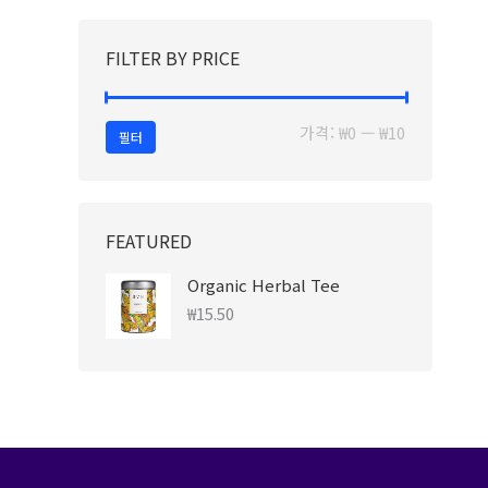
FILTER BY PRICE
최
최
가격:
₩0
—
₩10
필터
소
대
가
가
격
격
FEATURED
Organic Herbal Tee
₩
15.50